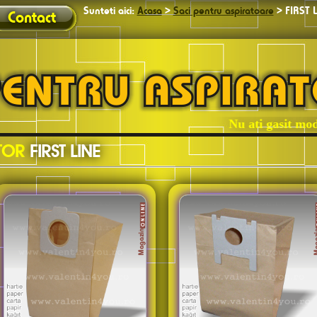
Sunteti aici:
Acasa
>
Saci pentru aspiratoare
>
FIRST 
Contact
Nu ati gasit modelul
ATOR
FIRST LINE