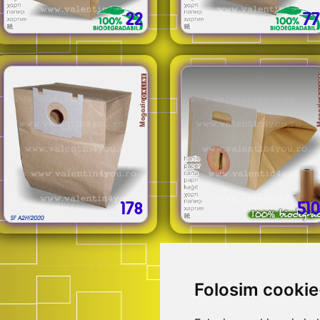
22
77
178
510
Folosim cookie