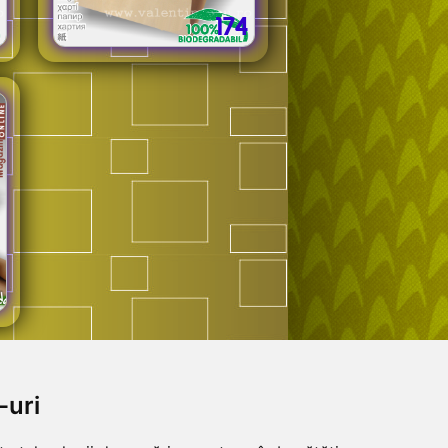
174
-uri