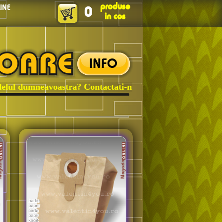
produse
LINE
0
in cos
INFO
 dumneavoastra? Contactati-ne!