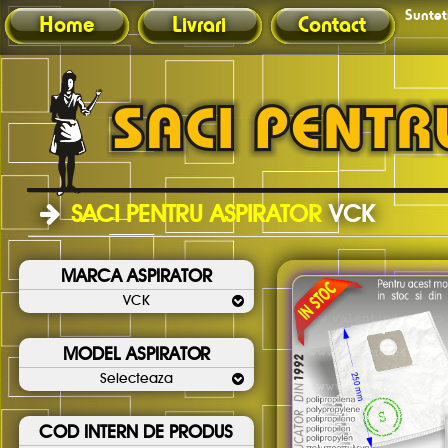
Sunteti
Home
Livrari
Contact
SACI PENTRU ASPIRATOR
VCK
MARCA ASPIRATOR
VCK
MODEL ASPIRATOR
Selecteaza
COD INTERN DE PRODUS