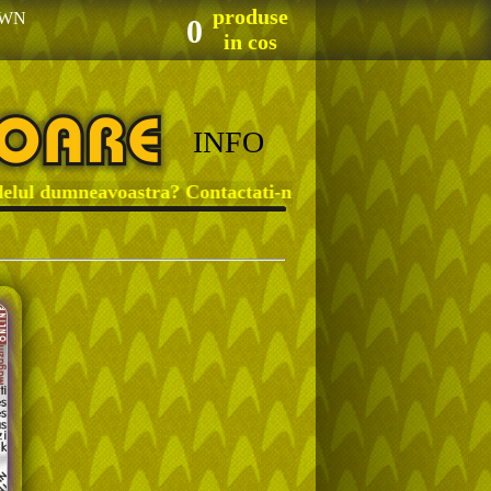
produse
WN
0
in cos
INFO
 dumneavoastra? Contactati-ne!