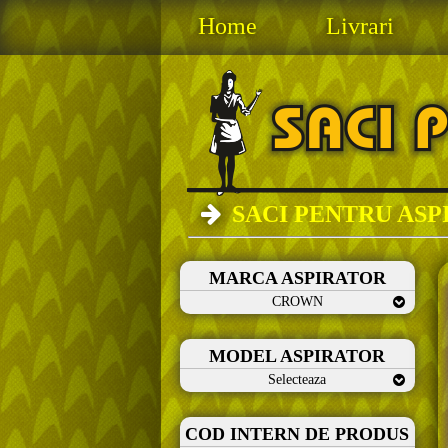
Home
Livrari
SACI PENTRU AS
MARCA ASPIRATOR
CROWN
MODEL ASPIRATOR
Selecteaza
COD INTERN DE PRODUS