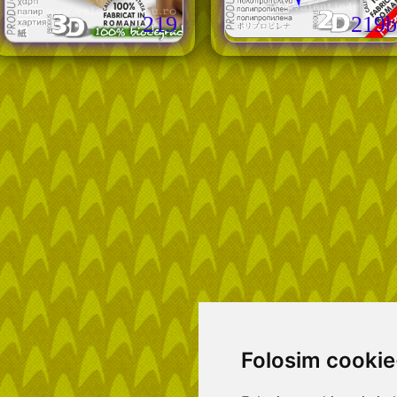
219
219b
Folosim cookie