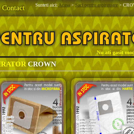
Sunteti aici:
Acasa
>
Saci pentru aspiratoare
>
CRO
Contact
Nu ati gasit modelul
PIRATOR
CROWN