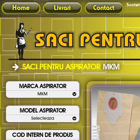
Sunteti
Home
Livrari
Contact
SACI PENTRU ASPIRATOR
MKM
MARCA ASPIRATOR
MKM
MODEL ASPIRATOR
Selecteaza
COD INTERN DE PRODUS