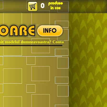
produse
0
in cos
INFO
 modelul dumneavoastra? Contactati-ne!