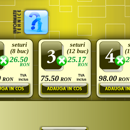
seturi
seturi
(8 buc)
(12 buc)
(
26.50
25.17
2
RON
RON
TVA
TVA
0
75.50
98.00
RON
RON
RON
inclus
inclus