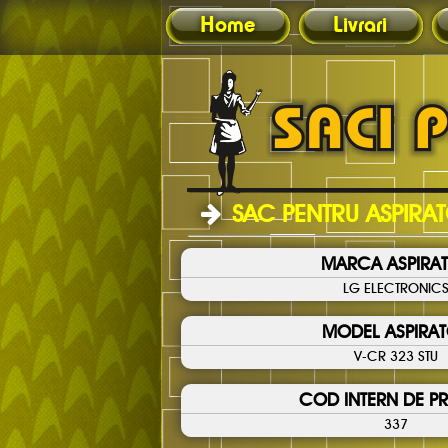
Home
Livrari
SAC PENTRU ASPIRA
MARCA ASPIRA
LG ELECTRONIC
MODEL ASPIRA
V-CR 323 STU
COD INTERN DE P
337