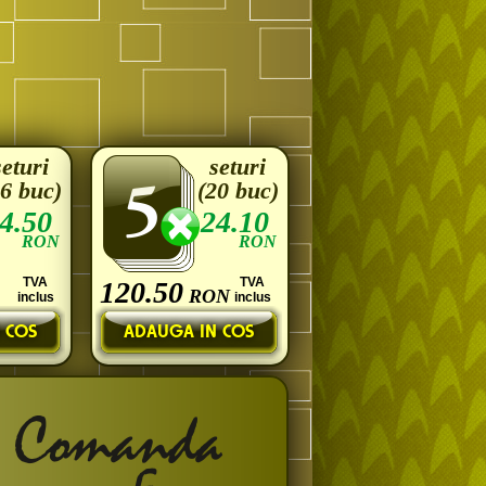
seturi
seturi
16 buc)
(20 buc)
4.50
24.10
RON
RON
TVA
TVA
120.50
RON
inclus
inclus