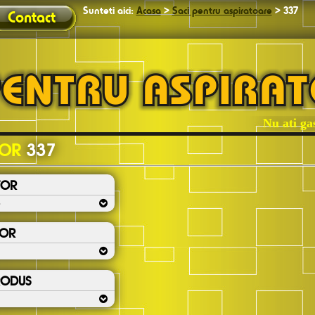
Sunteti aici:
Acasa
>
Saci pentru aspiratoare
>
337
Contact
Nu ati gasit
TOR
337
TOR
S
TOR
RODUS