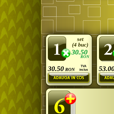
set
(4 buc)
30.50
RON
TVA
30.50
53.0
RON
inclus